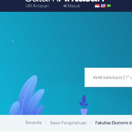
UIN Antasari
Masuk
Beranda
Basis Pengetahuan
Fakultas Ekonomi da