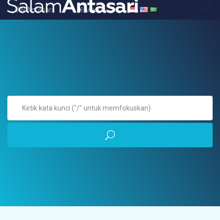
UIN Antasari
Masuk