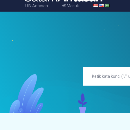
UIN Antasari
Masuk