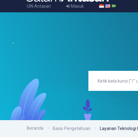
UIN Antasari
Masuk
Beranda
Basis Pengetahuan
Layanan Teknologi 