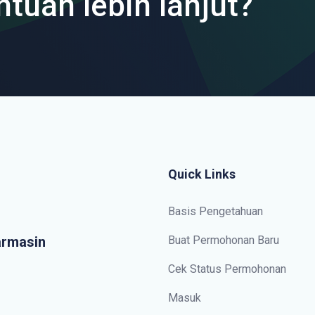
ntuan lebih lanjut?
Quick Links
Basis Pengetahuan
armasin
Buat Permohonan Baru
Cek Status Permohonan
Masuk