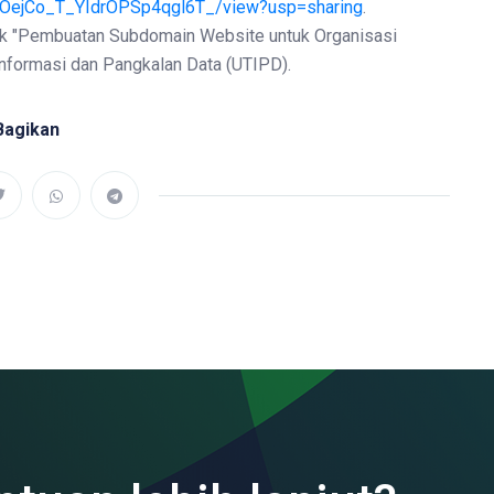
X1OejCo_T_YIdrOPSp4qgl6T_/view?usp=sharing
.
opik "Pembuatan Subdomain Website untuk Organisasi
Informasi dan Pangkalan Data (UTIPD).
Bagikan