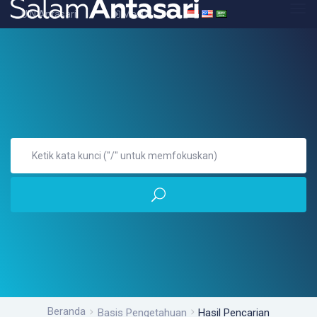
UIN Antasari
Masuk
Beranda
Basis Pengetahuan
Hasil Pencarian