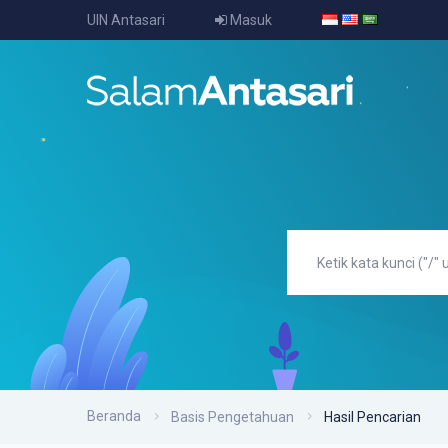
UIN Antasari
Masuk
Beranda
Basis Pengetahuan
Hasil Pencarian