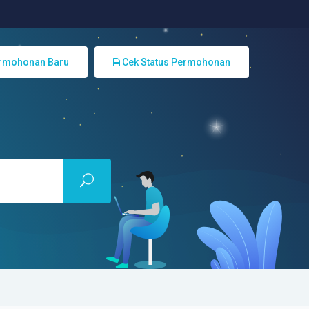
rmohonan Baru
Cek Status Permohonan